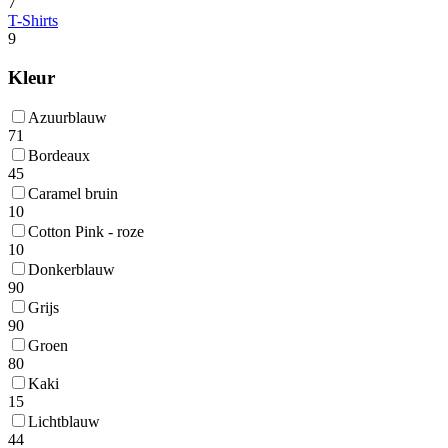
7
T-Shirts
9
Kleur
Azuurblauw
71
Bordeaux
45
Caramel bruin
10
Cotton Pink - roze
10
Donkerblauw
90
Grijs
90
Groen
80
Kaki
15
Lichtblauw
44